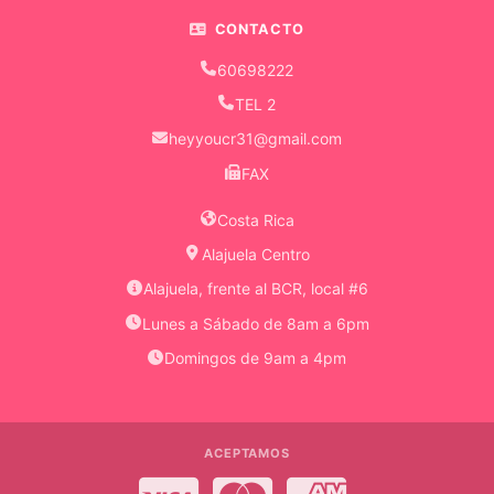
Corporal
CONTACTO
Exfoliantes
60698222
Faciales
TEL 2
Jabones
heyyoucr31@gmail.com
FAX
Kit
Skincare
Costa Rica
Limpiador
Alajuela Centro
Facial
Alajuela, frente al BCR, local #6
Limpiadores
Lunes a Sábado de 8am a 6pm
En
Domingos de 9am a 4pm
Aceite
Lociones
ACEPTAMOS
Mantequilla
Visa
MasterCard
American Expre
Corporal