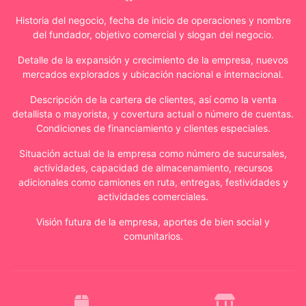
De
Historia del negocio, fecha de inicio de operaciones y nombre
Pestañas
del fundador, objetivo comercial y slogan del negocio.
Espejos
Detalle de la expansión y crecimiento de la empresa, nuevos
mercados explorados y ubicación nacional e internacional.
Pinzas
Descripción de la cartera de clientes, así como la venta
detallista o mayorista, y covertura actual o número de cuentas.
Bisutería
Condiciones de financiamiento y clientes especiales.
/
Acero
Situación actual de la empresa como número de sucursales,
/
actividades, capacidad de almacenamiento, recursos
Gold
adicionales como camiones en ruta, entregas, festividades y
Filled
actividades comerciales.
Y
Accesorios
Visión futura de la empresa, aportes de bien social y
comunitarios.
Bolso
/
Cosmetiquera
/