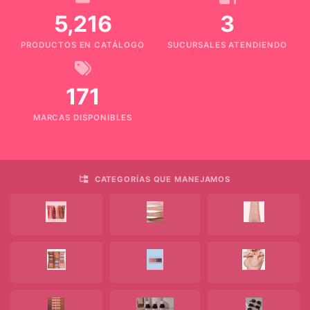
Bolso
5,216
3
Cosmetiquera
PRODUCTOS EN CATÁLOGO
SUCURSALES ATENDIENDO
Joyeros
171
Botellas
Y
MARCAS DISPONIBLES
Vasos
Cuidado
Personal
CATEGORÍAS QUE MANEJAMOS
/
Aceites
Corporales
Agua
Micelar
Balsamo