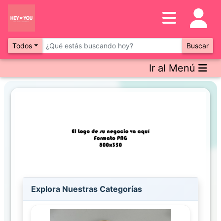
Inventario
DESTACADOS
Todos
Buscar
Ir al Menú
Artículos
Destacados
Los
más
Vendidos
Previous
Next
Promociones
Novedades
Explora Nuestras Categorías
FILTRO
AVANZADO