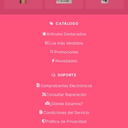
Desmaquillante
Bronceadores
CATÁLOGO
Contorno
Artículos Destacados
De
Ojos
Los más Vendidos
Promociones
Crema
Corporal
Novedades
Crema
SOPORTE
Hidratante
Comprobantes Electrónicos
Desodorante
Consultar Reparación
Corporal
¿Dónde Estamos?
Esencia
Condiciones del Servicio
Política de Privacidad
Exfoliante